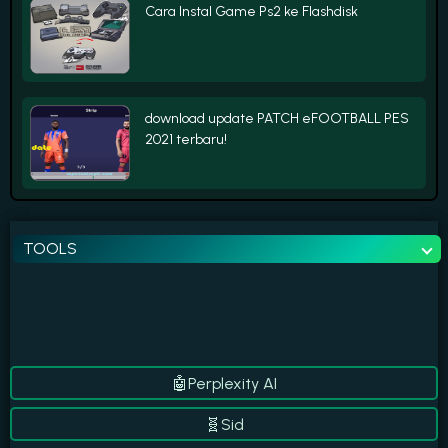
Cara Instal Game Ps2 ke Flashdisk
download update PATCH eFOOTBALL PES
2021 terbaru!
TOOLS
🤖ChatGPT
🧬Sid