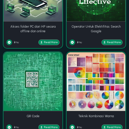
Akses folder PC dari HP secara
Operator Untuk Efektifitas Search
offline dan online
Google
ilmu
ilmu
Read More
Read More
QR Code
Teknik Kombinasi Warna
ilmu
ilmu
Read More
Read More