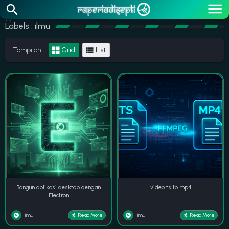
>>
Labels : ilmu
Tampilan:
Grid
List
Bangun aplikasi desktop dengan
video ts to mp4
Electron
ilmu
ilmu
Read More
Read More